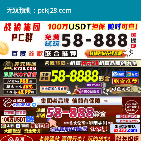
无双预测：pckj28.com