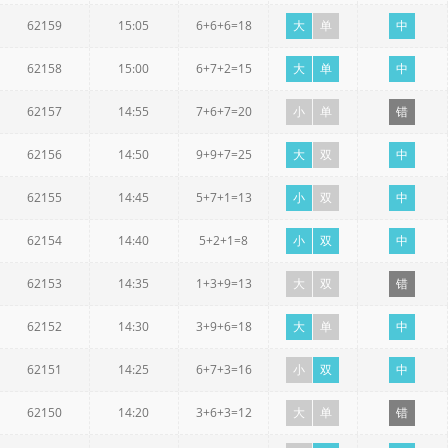
62159
15:05
6+6+6=18
大
单
中
62158
15:00
6+7+2=15
大
单
中
62157
14:55
7+6+7=20
小
单
错
62156
14:50
9+9+7=25
大
双
中
62155
14:45
5+7+1=13
小
双
中
62154
14:40
5+2+1=8
小
双
中
62153
14:35
1+3+9=13
大
双
错
62152
14:30
3+9+6=18
大
单
中
62151
14:25
6+7+3=16
小
双
中
62150
14:20
3+6+3=12
大
单
错